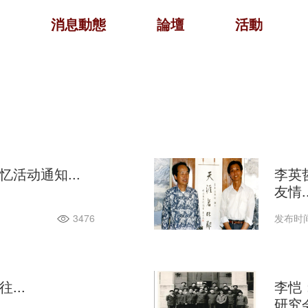
消息動態
論壇
活動
活动通知...
李英
友情..
3476
发布时间：
...
李恺
研究会